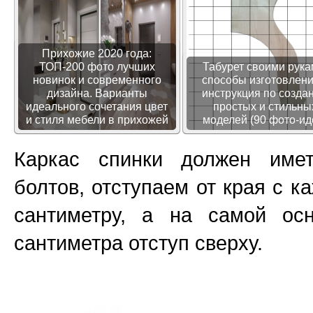
Прихожие 2020 года:
ТОП-200 фото лучших
Табурет своими рука
новинок и современного
способы изготовлени
дизайна. Варианты
инструкция по созда
идеального сочетания цвет
простых и стильны
и стиля мебели в прихожей
моделей (90 фото-ид
Каркас спинки должен име
болтов, отступаем от края с к
сантиметру, а на самой о
сантиметра отступ сверху.