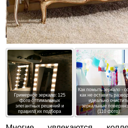
Как помыть зеркало - с
Гримерное зеркало: 125
как не оставить разво
фото оптимальных
идеально очистит
элегантных решений и
зеркальные поверхно
правила их подбора
(110 фото)
Многие увлекаются колле