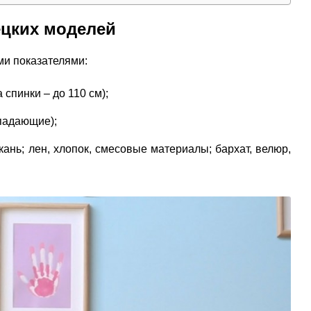
ецких моделей
и показателями:
спинки – до 110 см);
падающие);
кань; лен, хлопок, смесовые материалы; бархат, велюр,